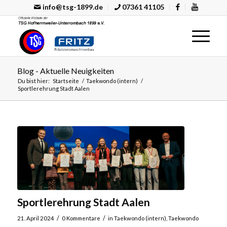
info@tsg-1899.de
07361 41105
Blog - Aktuelle Neuigkeiten
Du bist hier:
Startseite
/
Taekwondo (intern)
/
Sportlerehrung Stadt Aalen
Sportlerehrung Stadt Aalen
/
/
21. April 2024
0 Kommentare
in
Taekwondo (intern)
,
Taekwondo