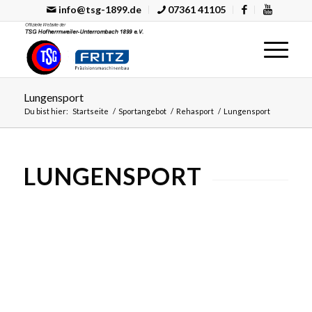
info@tsg-1899.de
07361 41105
Lungensport
Du bist hier:
Startseite
/
Sportangebot
/
Rehasport
/
Lungensport
LUNGENSPORT