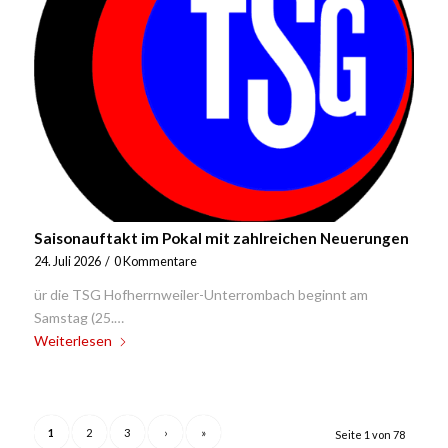
Saisonauftakt im Pokal mit zahlreichen Neuerungen
24. Juli 2026
/
0 Kommentare
ür die TSG Hofherrnweiler-Unterrombach beginnt am
Samstag (25.…
Weiterlesen
1
2
3
›
»
Seite 1 von 78