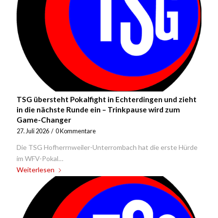
TSG übersteht Pokalfight in Echterdingen und zieht
in die nächste Runde ein – Trinkpause wird zum
Game-Changer
27. Juli 2026
/
0 Kommentare
Die TSG Hofherrnweiler-Unterrombach hat die erste Hürde
im WFV-Pokal…
Weiterlesen