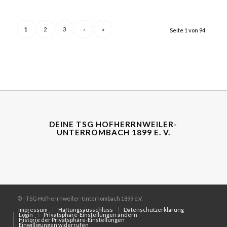
1
2
3
›
»
Seite 1 von 94
DEINE TSG HOFHERRNWEILER-
UNTERROMBACH 1899 E. V.
© - TSG Hofherrnweiler-Unterrombach 1899 e.V.
Impressum
Haftungsausschluss
Datenschutzerklärung
Login
Privatsphäre-Einstellungen ändern
Historie der Privatsphäre-Einstellungen
Einwilligungen widerrufen