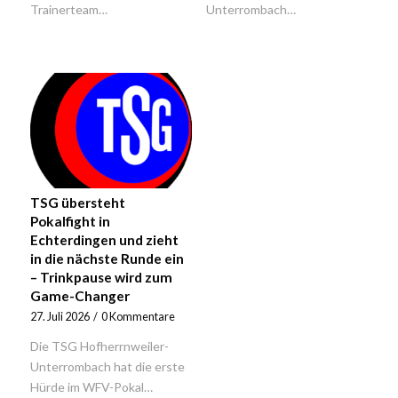
Trainerteam…
Unterrombach…
TSG übersteht
Pokalfight in
Echterdingen und zieht
in die nächste Runde ein
– Trinkpause wird zum
Game-Changer
27. Juli 2026
/
0 Kommentare
Die TSG Hofherrnweiler-
Unterrombach hat die erste
Hürde im WFV-Pokal…