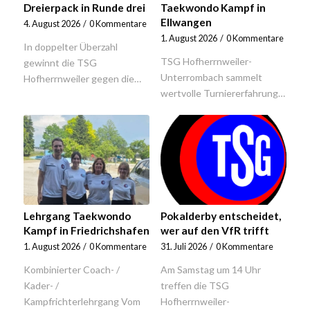
Dreierpack in Runde drei
Taekwondo Kampf in
Ellwangen
4. August 2026
/
0 Kommentare
1. August 2026
/
0 Kommentare
In doppelter Überzahl
TSG Hofherrnweiler-
gewinnt die TSG
Unterrombach sammelt
Hofherrnweiler gegen die…
wertvolle Turniererfahrung…
Lehrgang Taekwondo
Pokalderby entscheidet,
Kampf in Friedrichshafen
wer auf den VfR trifft
1. August 2026
/
0 Kommentare
31. Juli 2026
/
0 Kommentare
Kombinierter Coach- /
Am Samstag um 14 Uhr
Kader- /
treffen die TSG
Kampfrichterlehrgang Vom
Hofherrnweiler-