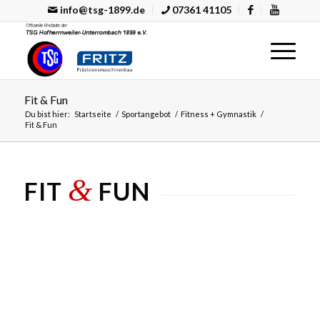
info@tsg-1899.de
07361 41105
Fit & Fun
Du bist hier:
Startseite
/
Sportangebot
/
Fitness + Gymnastik
/
Fit & Fun
&
FIT
FUN