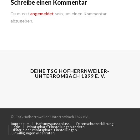
Schreibe einen Kommentar
Du musst
angemeldet
sein, um einen Kommentar
abzugeben.
DEINE TSG HOFHERRNWEILER-
UNTERROMBACH 1899 E. V.
© - TSG Hofherrnweiler-Unterrombach 1899 e.V.
Impressum
Haftungsausschluss
Datenschutzerklärung
Login
Privatsphäre-Einstellungen ändern
Historie der Privatsphäre-Einstellungen
Einwilligungen widerrufen