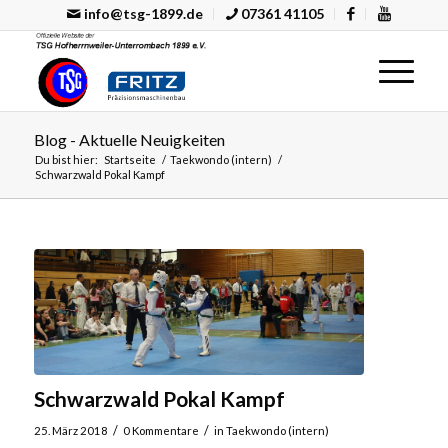
info@tsg-1899.de
07361 41105
Blog - Aktuelle Neuigkeiten
Du bist hier:
Startseite
/
Taekwondo (intern)
/
Schwarzwald Pokal Kampf
Schwarzwald Pokal Kampf
/
/
25. März 2018
0 Kommentare
in
Taekwondo (intern)