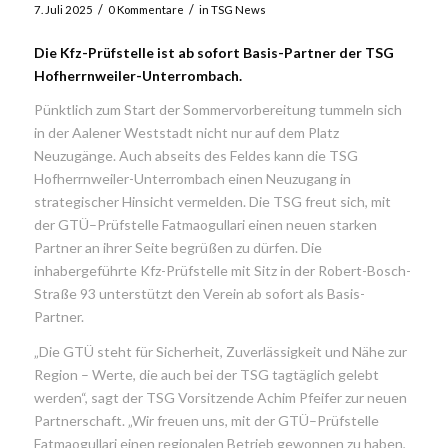
/
/
7. Juli 2025
0 Kommentare
in
TSG News
Die Kfz-Prüfstelle
ist ab sofort Basis-Partner der TSG
Hofherrnweiler-Unterrombach.
Pünktlich
zum Start der Sommervorbereitung tummeln sich
in der Aalener Weststadt nicht nur auf dem Platz
Neuzugänge. Auch abseits des Feldes kann die TSG
Hofherrnweiler-Unterrombach einen Neuzugang in
strategischer Hinsicht vermelden. Die TSG freut sich, mit
der
GTÜ
–
Prüfstelle
Fatmaogullari
einen neuen starken
Partner an ihrer Seite begrüßen zu dürfen. Die
inhabergeführte Kfz-Prüfstelle mit Sitz in der
Robert-Bosch-
Straße
93
unterstützt den Verein ab sofort als
Basis-
Partner
.
„Die GTÜ steht für Sicherheit, Zuverlässigkeit und Nähe zur
Region – Werte, die auch bei der TSG tagtäglich gelebt
werden“, sagt der TSG Vorsitzende Achim Pfeifer
zur neuen
Partnerschaft. „Wir freuen uns, mit der GTÜ
–
Prüfstelle
Fatmaogullari
einen regionalen Betrieb gewonnen zu haben,