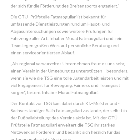
der sich für die Förderung des Breitensports engagiert.“
Die GTÜ
–
Prüfstelle
Fatmaogullari
ist bekannt für
umfassende Dienstleistungen rund um Haupt- und
Abgasuntersuchungen sowie weitere Prüfungen für
Fahrzeuge aller Art. Inhaber
Murad
Fatmaogullari
und sein
Team legen großen Wert auf persönliche Beratung und
einen serviceorientierten Ablauf.
„Als regional verwurzeltes Unternehmen
freut es uns sehr,
einen
Verein in der Umgebung zu unterstützen – besonders,
wenn sie wie die TSG eine
tolle
Jugendarbeit leisten und mit
viel Engagement für Bewegung, Fairness und Teamgeist
sorgen“, betont Inhaber Murad
Fatmaogullari
.
Der Kontakt zur TSG kam dabei durch K
fz
-Meister
und -
Sachverständiger
Salih
Fatmaogullari
zustande, der selbst in
der Fußballabteilung des Vereins aktiv ist. Mit der GTÜ
–
Prüfstelle
Fatmaogullari
erweitert die TSG ihr starkes
Netzwerk an Förderern und bedankt sich herzlich für das
entgegengebrachte Vertrauen.