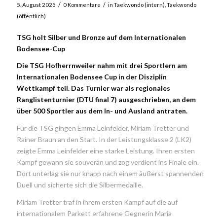
/
/
5. August 2025
0 Kommentare
in
Taekwondo (intern)
,
Taekwondo
(öffentlich)
TSG holt Silber und Bronze auf dem Internationalen
Bodensee-Cup
Die TSG Hofherrnweiler nahm mit drei Sportlern am
Internationalen Bodensee Cup in der Disziplin
Wettkampf teil. Das Turnier war als regionales
Ranglistenturnier (DTU final 7) ausgeschrieben, an dem
über 500 Sportler aus dem In- und Ausland antraten.
Für die TSG gingen Emma Leinfelder, Miriam Tretter und
Rainer Braun an den Start. In der Leistungsklasse 2 (LK2)
zeigte Emma Leinfelder eine starke Leistung. Ihren ersten
Kampf gewann sie souverän und zog verdient ins Finale ein.
Dort unterlag sie nur knapp nach einem äußerst spannenden
Duell und sicherte sich die Silbermedaille.
Miriam Tretter traf in ihrem ersten Kampf auf die auf
internationalem Parkett erfahrene Gegnerin Maria