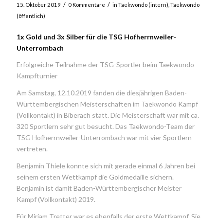
/
/
15. Oktober 2019
0 Kommentare
in
Taekwondo (intern)
,
Taekwondo
(öffentlich)
1x Gold und 3x Silber für die TSG Hofherrnweiler-
Unterrombach
Erfolgreiche Teilnahme der TSG-Sportler beim Taekwondo
Kampfturnier
Am Samstag, 12.10.2019 fanden die diesjährigen Baden-
Württembergischen Meisterschaften im Taekwondo Kampf
(Vollkontakt) in Biberach statt. Die Meisterschaft war mit ca.
320 Sportlern sehr gut besucht. Das Taekwondo-Team der
TSG Hofherrnweiler-Unterrombach war mit vier Sportlern
vertreten.
Benjamin Thiele konnte sich mit gerade einmal 6 Jahren bei
seinem ersten Wettkampf die Goldmedaille sichern.
Benjamin ist damit Baden-Württembergischer Meister
Kampf (Vollkontakt) 2019.
Für Miriam Tretter war es ebenfalls der erste Wettkampf. Sie