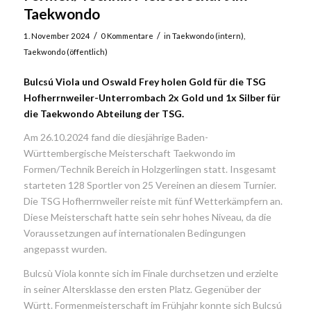
Taekwondo
/
/
1. November 2024
0 Kommentare
in
Taekwondo (intern)
,
Taekwondo (öffentlich)
Bulcsú Viola und Oswald Frey holen Gold für die TSG
Hofherrnweiler-Unterrombach
2x Gold und 1x Silber für
die Taekwondo Abteilung der TSG.
Am 26.10.2024 fand die diesjährige Baden-
Württembergische Meisterschaft Taekwondo im
Formen/Technik Bereich in Holzgerlingen statt. Insgesamt
starteten 128 Sportler von 25 Vereinen an diesem Turnier.
Die TSG Hofherrnweiler reiste mit fünf Wetterkämpfern an.
Diese Meisterschaft hatte sein sehr hohes Niveau, da die
Voraussetzungen auf internationalen Bedingungen
angepasst wurden.
Bulcsù Viola konnte sich im Finale durchsetzen und erzielte
in seiner Altersklasse den ersten Platz. Gegenüber der
Württ. Formenmeisterschaft im Frühjahr konnte sich Bulcsú