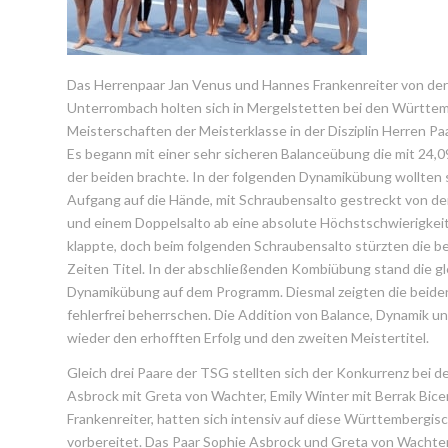
Das Herrenpaar Jan Venus und Hannes Frankenreiter von de
Unterrombach holten sich in Mergelstetten bei den Württe
Meisterschaften der Meisterklasse in der Disziplin Herren Pa
Es begann mit einer sehr sicheren Balanceübung die mit 24,
der beiden brachte. In der folgenden Dynamikübung wollten s
Aufgang auf die Hände, mit Schraubensalto gestreckt von 
und einem Doppelsalto ab eine absolute Höchstschwierigkei
klappte, doch beim folgenden Schraubensalto stürzten die b
Zeiten Titel. In der abschließenden Kombiübung stand die gle
Dynamikübung auf dem Programm. Diesmal zeigten die beiden,
fehlerfrei beherrschen. Die Addition von Balance, Dynamik 
wieder den erhofften Erfolg und den zweiten Meistertitel.
Gleich drei Paare der TSG stellten sich der Konkurrenz bei 
Asbrock mit Greta von Wachter, Emily Winter mit Berrak Bice
Frankenreiter, hatten sich intensiv auf diese Württembergi
vorbereitet. Das Paar Sophie Asbrock und Greta von Wachter