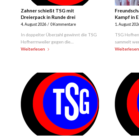
Zahner schießt TSG mit
Freundsch
Dreierpack in Runde drei
Kampf in 
4. August 2026
/
0 Kommentare
1. August 202
In doppelter Überzahl gewinnt die TSG
TSG Hofher
Hofherrnweiler gegen die…
sammelt wer
Weiterlesen
Weiterlesen