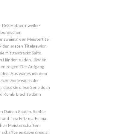
r TSG Hofherrnweiler-
mbergischen
ar zweimal den Meistertitel.
09 den ersten Titelgewinn
ie mit gestreckt Salto
den Händen zu den Händen
ten zeigen. Der Aufgang
eiden. Aus war es mit dem
iche Serie wie in der
 dass sie diese Serie doch
und Kombi brachte dann
den Damen Paaren. Sophie
r und Jana Fritz mit Emma
schen Meisterschaften
 schaffte es dabei dreimal