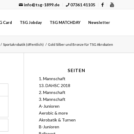
info@tsg-1899.de
07361 41105
G Card
TSG Jobday
TSG MATCHDAY
Newsletter
/
Sportakrobatik (öffentlich)
/
Gold Silber und Bronze für TSG Akrobaten
SEITEN
1. Mannschaft
13. DAHSC 2018
2. Mannschaft
3. Mannschaft
A-Junioren
Aerobic & more
Akrobatik & Turnen
B-Junioren
Ballsport