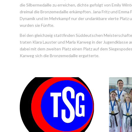
die Silbermedaille zu erreichen, dichte gefolgt von Emily Wint
dreimal die Bronzemedaille erkämpften. Jana Fritz und Emma F
Dynamik und im Mehrkampf nur der undankbare vierte Platz u
wurden sie Fünfte.
Bei den gleichzeig stattfinden Süddeutschen Meisterschafte
traten Klara Lauster und Marla Karweg in der Jugendklasse an
dabei mit dem zweiten Platz einen Platz auf dem Siegespode
Karweg sich die Bronzemedaille ergatterte.