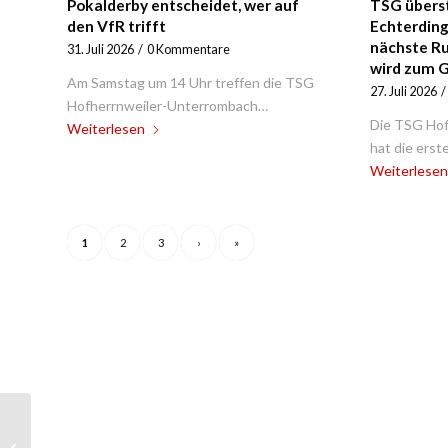
Pokalderby entscheidet, wer auf
TSG überst
den VfR trifft
Echterding
nächste Ru
31. Juli 2026
/
0 Kommentare
wird zum 
Am Samstag um 14 Uhr treffen die TSG
27. Juli 2026
/
Hofherrnweiler-Unterrombach…
Die TSG Hof
Weiterlesen
hat die ers
Weiterlesen
1
2
3
›
»
Gürtelprüfung