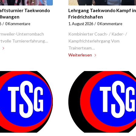
aftsturnier Taekwondo
Lehrgang Taekwondo Kampf in
Ellwangen
Friedrichshafen
6
/
0 Kommentare
1. August 2026
/
0 Kommentare
rnweiler-Unterrombach
Kombinierter Coach- / Kader- /
tvolle Turniererfahrung…
Kampfrichterlehrgang Vom
Trainerteam…
Weiterlesen