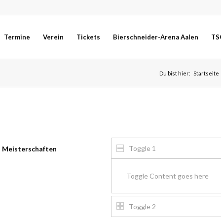
Termine
Verein
Tickets
Bierschneider-Arena Aalen
TS
Du bist hier:
Startseite
Toggle 1
n Meisterschaften
Toggle Content goes here
Toggle 2