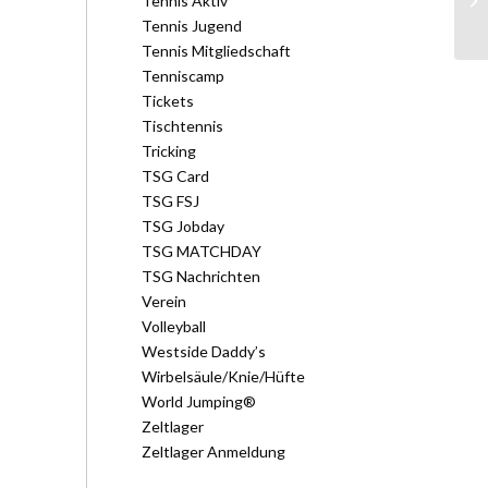
Tennis Aktiv
Tennis Jugend
Tennis Mitgliedschaft
Tenniscamp
Tickets
Tischtennis
Tricking
TSG Card
TSG FSJ
TSG Jobday
TSG MATCHDAY
TSG Nachrichten
Verein
Volleyball
Westside Daddy’s
Wirbelsäule/Knie/Hüfte
World Jumping®
Zeltlager
Zeltlager Anmeldung