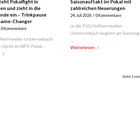
eht Pokalfight in
Saisonauftakt im Pokal mit
en und zieht in die
zahlreichen Neuerungen
nde ein – Trinkpause
24. Juli 2026
/
0 Kommentare
Game-Changer
ür die TSG Hofherrnweiler-
0 Kommentare
Unterrombach beginnt am Samstag 
herrnweiler-Unterrombach
…
te Hürde im WFV-Pokal…
Weiterlesen
Seite 1 von